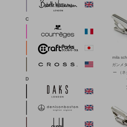
C
mila 
ガンメ
ー （
D