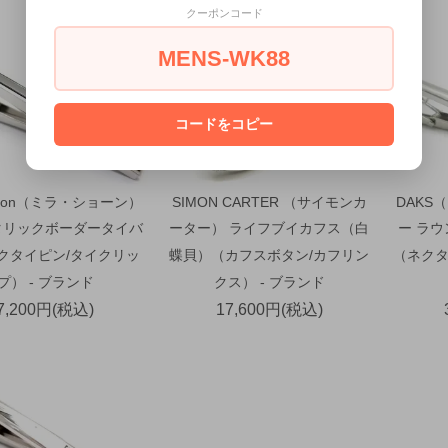
クーポンコード
MENS-WK88
コードをコピー
schon（ミラ・ショーン）
SIMON CARTER （サイモンカ
DAKS
タリックボーダータイバ
ーター） ライフブイカフス（白
ー ラ
ネクタイピン/タイクリッ
蝶貝）（カフスボタン/カフリン
（ネクタ
プ） - ブランド
クス） - ブランド
7,200円(税込)
17,600円(税込)