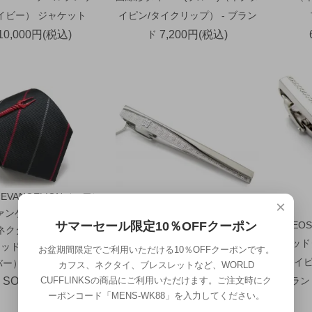
イビー） ジャケット
イピン/タイクリップ） - ブラン
10,000円(税込)
ド
7,200円(税込)
×EVANGELION（スワン
×
DAKS（ダックス） ウェービー
ァンゲリオン）ロンギヌ
ハウス チェック タイバー （ネ
TATE
サマーセール限定10％OFFクーポン
ネクタイ ＆ タイバーセ
クタイピン/タイクリップ） - ブ
グリッド
ッド）（ネクタイ/タイ
お盆期間限定でご利用いただける10％OFFクーポンです。
ランド
クタイピ
バー） - ブランド
カフス、ネクタイ、ブレスレットなど、WORLD
SOLD OUT
5,500円(税込)
ラン
CUFFLINKSの商品にご利用いただけます。ご注文時にク
ーポンコード「MENS-WK88」を入力してください。