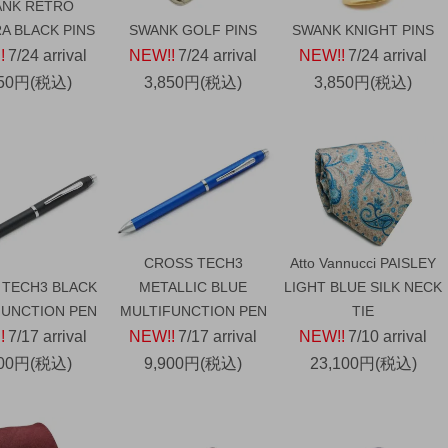
NK RETRO
A BLACK PINS
SWANK GOLF PINS
SWANK KNIGHT PINS
!
7/24 arrival
NEW!!
7/24 arrival
NEW!!
7/24 arrival
850円(税込)
3,850円(税込)
3,850円(税込)
CROSS TECH3
Atto Vannucci PAISLEY
 TECH3 BLACK
METALLIC BLUE
LIGHT BLUE SILK NECK
FUNCTION PEN
MULTIFUNCTION PEN
TIE
!
7/17 arrival
NEW!!
7/17 arrival
NEW!!
7/10 arrival
900円(税込)
9,900円(税込)
23,100円(税込)