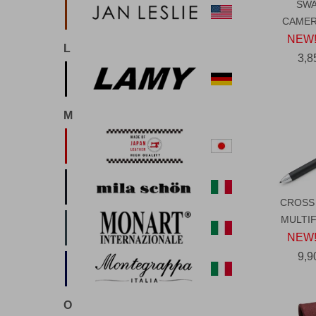
SWA
CAMER
NEW!
L
3,
M
CROSS
MULTI
NEW!
9,
O