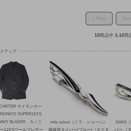
« Prev
Nex
10
商品中
1-10
商
ックアップ
 CARTER サイモンカー
NONICO SUPER110'S
NAVY BLAZER カノニ
mila schon（ミラ・ショーン）
DAKS
ー110'Sウールブレザー
曲線形タイバー(ブルー)（ネクタ
バー （