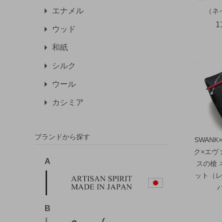
エナメル
（ネ
1
ウッド
和紙
シルク
ウール
カシミア
ブランドから探す
SWANK
ク×エヴ
A
スの槍 
ット（レ
B