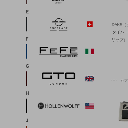
E
DAKS
タイバー
F
リップ） 
G
カ
H
J