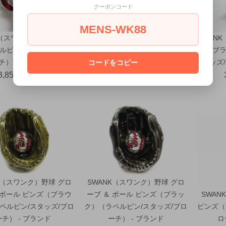
クーポンコード
MENS-WK88
K（スワンク）消火栓ピン
SWANK（スワンク）日本刀の鍔
SWAN
ルピン/スタッズ/ブロー
ピンズ（レッド）（ラペルピン/
ズ（ブラ
チ） - ブランド
スタッズ/ブローチ） - ブランド
タッズ/
コードをコピー
3,850円(税込)
3,850円(税込)
K（スワンク）野球 グロ
SWANK（スワンク）野球 グロ
 ボール ピンズ（ブラウ
ーブ ＆ ボール ピンズ（ブラッ
SWA
ペルピン/スタッズ/ブロ
ク）（ラペルピン/スタッズ/ブロ
ピンズ（
ーチ） - ブランド
ーチ） - ブランド
ロ