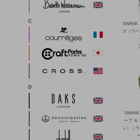
C
SWAN
ズ（ラペ
D
SWAN
ーブ ＆
ン）（ラ