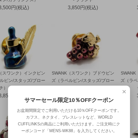
3,500円(税込)
3,850円(税込)
K（スワンク）インクピン
SWANK（スワンク）ブドウピン
SWAN
ルピン/スタッズ/ブロー
ズ（ラペルピン/スタッズ/ブロー
ズ（ラペ
チ） - ブランド
チ） - ブランド
×
3,850円(税込)
3,850円(税込)
サマーセール限定10％OFFクーポン
お盆期間限定でご利用いただける10％OFFクーポンです。
カフス、ネクタイ、ブレスレットなど、WORLD
CUFFLINKSの商品にご利用いただけます。ご注文時にク
ーポンコード「MENS-WK88」を入力してください。