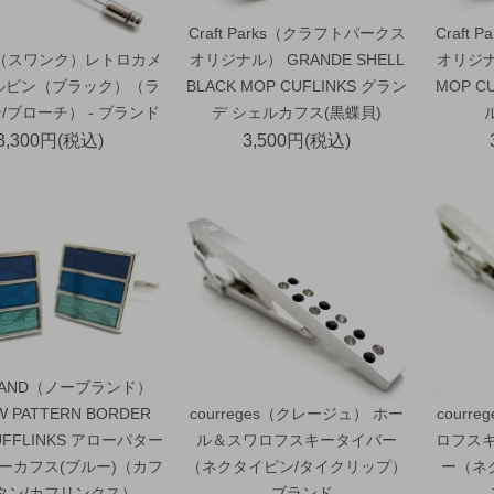
Craft Parks（クラフトパークス
Craft
K（スワンク）レトロカメ
オリジナル） GRANDE SHELL
オリジナル
ルピン（ブラック）（ラ
BLACK MOP CUFLINKS グラン
MOP C
/ブローチ） - ブランド
デ シェルカフス(黒蝶貝)
3,300円(税込)
3,500円(税込)
RAND（ノーブランド）
 PATTERN BORDER
courreges（クレージュ） ホー
courr
CUFFLINKS アローパター
ル＆スワロフスキータイバー
ロフス
ーカフス(ブルー)（カフ
（ネクタイピン/タイクリップ）
ー（ネ
タン/カフリンクス）
- ブランド