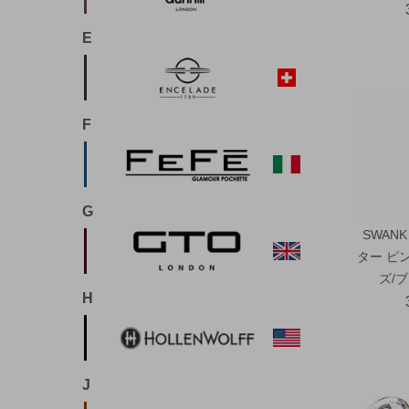
E
F
G
SWAN
ター ピ
ズ/
H
J