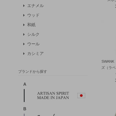
エナメル
ウッド
和紙
シルク
ウール
カシミア
SWAN
ズ（ラペ
ブランドから探す
A
B