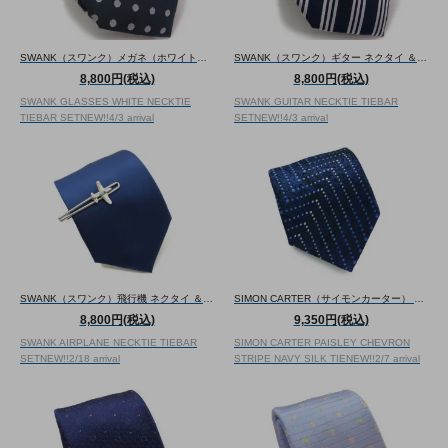
SWANK（スワンク）メガネ（ホワイト） ネクタイ ＆ タイバーセット （ネクタイ/タイバー） - ブランド
SWANK（スワンク）ギター ネクタイ ＆ タイバーセット （ネクタイ/タイバー） - ブランド
8,800円(税込)
8,800円(税込)
SWANK GLASSES WHITE NECKTIE
SWANK GUITAR NECKTIE TIEBAR
TIEBAR SET
NEW!!
4/3 arrival
SET
NEW!!
4/3 arrival
SWANK（スワンク）飛行機 ネクタイ ＆ タイバーセット （ネクタイ/タイバー） - ブランド
SIMON CARTER（サイモンカーター） ペイズリー シェブロン ストライプ シルク ネクタイ（ネイビー）（ネクタイ/タイ） - ブランド
8,800円(税込)
9,350円(税込)
SWANK AIRPLANE NECKTIE TIEBAR
SIMON CARTER PAISLEY CHEVRON
SET
NEW!!
2/18 arrival
STRIPE NAVY SILK TIE
NEW!!
2/7 arrival