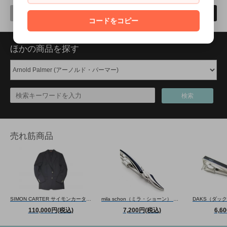
前へ
次へ
コードをコピー
ほかの商品を探す
検索
売れ筋商品
SIMON CARTER サイモンカーター CANONICO SUPER110'S WOOL NAVY BLAZER カノニコスーパー110'Sウールブレザー（ネイビー） ジャケット
mila schon（ミラ・ショーン） 曲線形タイバー(ブルー)（ネクタイピン/タイクリップ） - ブランド
110,000円(税込)
7,200円(税込)
6,6