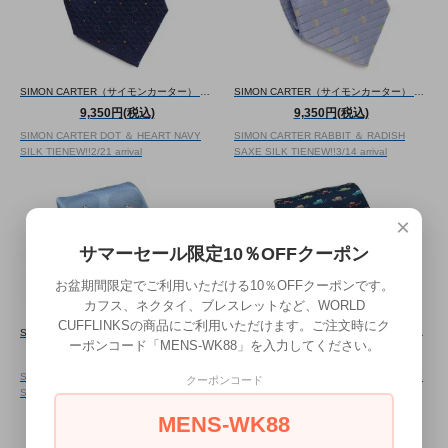
SIMON CARTER（サイモンカーター） ドット＆ハート シルク ネクタイ（ネイビー）（ネクタイ/タイ） - ブランド
SIMON CARTER（サイモンカーター） ウサギ＆ラディッシュ シルク ネクタイ（サックス）（ネクタイ/タイ） - ブランド
9,350円(税込)
9,350円(税込)
SIMON CARTER DOT ＆ HEART NAVY
SIMON CARTER RABBIT ＆ RADISH
SILK TIE
NEW!!
2/21 arrival
SAXE SILK TIE
NEW!!
3/14 arrival
×
サマーセール限定10％OFFクーポン
お盆期間限定でご利用いただける10％OFFクーポンです。
カフス、ネクタイ、ブレスレットなど、WORLD
CUFFLINKSの商品にご利用いただけます。ご注文時にク
SIMON CARTER（サイモンカーター） パンダ インカ― ドット シルク ネクタイ（サックス）（ネクタイ/タイ） - ブランド
SIMON CARTER（サイモンカーター） カラフル 車 シルク ネクタイ（ネイビー）（ネクタイ/タイ） - ブランド
ーポンコード「MENS-WK88」を入力してください。
9,350円(税込)
9,350円(税込)
SIMON CARTER PANDA IN CAR DOT
SIMON CARTER COLORFUL CAR NAVY
クーポンコード
SAXE SILK TIE
NEW!!
3/14 arrival
SILK TIE
NEW!!
4/24 arrival
MENS-WK88
47
1
12
商品中
-
商品