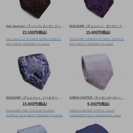
Atto Vannucci（アットバンヌッチ）ドット フラワー シルク ネクタイ（ダークパープル）（ネクタイ/タイ） - ブランド
DUCHAMP（デュシャン） ガーデン フローラル シルク ネクタイ（パープル）（ネクタイ/タイ） - ブランド ドゥシャン
23,100円(税込)
15,400円(税込)
Atto Vannucci FLOWER DARK PURPLE
DUCHAMP GARDEN FLORAL PURPLE
SILK NECK TIE
NEW!!
7/3 arrival
SILK NECK TIE
NEW!!
7/3 arrival
DUCHAMP（デュシャン） ツーカラー フローラル シルク ネクタイ（パープル）（ネクタイ/タイ） - ブランド ドゥシャン
SIMON CARTER（サイモンカーター） ウミガメ ドット シルク ネクタイ（ラベンダー）（ネクタイ/タイ） - ブランド
15,400円(税込)
9,350円(税込)
DUCHAMP TWO COLOUR FLORAL
SIMON CARTER TURTLE ＆DOT
PURPLE SILK NECK TIE
NEW!!
7/3 arrival
LAVENDER SILK TIE
NEW!!
3/6 arrival