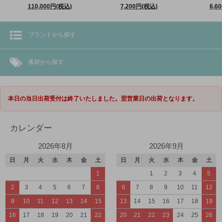
110,000円(税込)
7,200円(税込)
6,6
ブランドから探す
素材から探す
本日の当日出荷受付は終了いたしました。翌営業日の出荷となります。
カレンダー
2026年8月
2026年9月
日
月
火
水
木
金
土
日
月
火
水
木
金
土
1
1
2
3
4
5
2
3
4
5
6
7
8
6
7
8
9
10
11
12
9
10
11
12
13
14
15
13
14
15
16
17
18
19
16
17
18
19
20
21
22
20
21
22
23
24
25
26