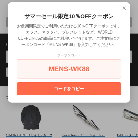
×
7
1
7
商品中
-
商品
サマーセール限定10％OFFクーポン
前へ
次へ
お盆期間限定でご利用いただける10％OFFクーポンです。
カフス、ネクタイ、ブレスレットなど、WORLD
CUFFLINKSの商品にご利用いただけます。ご注文時にク
ほかの商品を探す
ーポンコード「MENS-WK88」を入力してください。
クーポンコード
MENS-WK88
検索
コードをコピー
売れ筋商品
SIMON CARTER サイモンカーター CANONICO SUPER110'S WOOL NAVY BLAZER カノニコスーパー110'Sウールブレザー（ネイビー） ジャケット
mila schon（ミラ・ショーン） 曲線形タイバー(ブルー)（ネクタイピン/タイクリップ） - ブランド