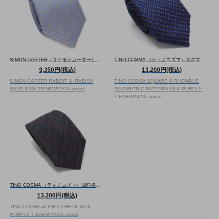
SIMON CARTER（サイモンカーター） ウサギ＆ラディッシュ シルク ネクタイ（サックス）（ネクタイ/タイ） - ブランド
TINO COSMA （ティノコズマ）スクエア＆ロンバス ジオメトリックパターンシルクタイ（パープル）（ネクタイ/タイ） - ブランド
9,350円(税込)
13,200円(税込)
SIMON CARTER RABBIT ＆ RADISH
TINO COSMA SQUARE & RHOMBUS
SAXE SILK TIE
NEW!!
3/14 arrival
GEOMETRIC PATTERN SILK PURPLE
TIE
NEW!!
3/12 arrival
TINO COSMA （ティノコズマ）四筋格子 ウール&シルク ネクタイ（パープル）（ネクタイ/タイ） - ブランド
13,200円(税込)
TINO COSMA 4LINES CHECK SILK
PURPLE TIE
NEW!!
2/22 arrival