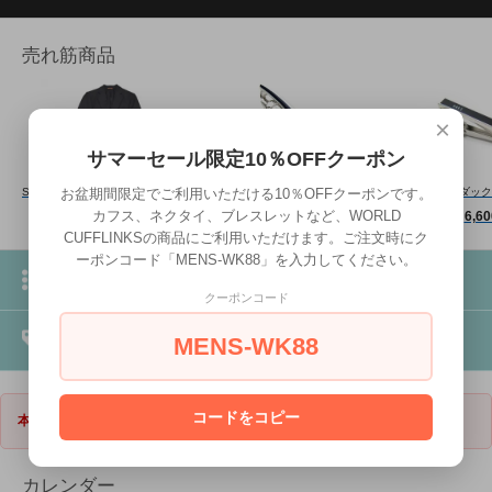
売れ筋商品
×
サマーセール限定10％OFFクーポン
お盆期間限定でご利用いただける10％OFFクーポンです。
SIMON CARTER サイモンカーター CANONICO SUPER110'S WOOL NAVY BLAZER カノニコスーパー110'Sウールブレザー（ネイビー） ジャケット
mila schon（ミラ・ショーン） 曲線形タイバー(ブルー)（ネクタイピン/タイクリップ） - ブランド
カフス、ネクタイ、ブレスレットなど、WORLD
110,000円(税込)
7,200円(税込)
6,6
CUFFLINKSの商品にご利用いただけます。ご注文時にク
ーポンコード「MENS-WK88」を入力してください。
ブランドから探す
クーポンコード
素材から探す
MENS-WK88
コードをコピー
本日は休業日でございます。出荷は翌営業日以降となります。
カレンダー