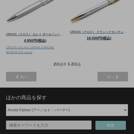
CROSS（クロス） クラシックセンチュリー2 メダリストボールペン - ブランド
CROSS（クロス） カレイ ボールペン ( サテンクローム) - ブランド
16,500円(税込)
4,950円(税込)
CROSS CALAIS SATAIN CHROME
BP
NEW!!
2/8 arrival
2
1
2
商品中
-
商品
前へ
次へ
ほかの商品を探す
検索