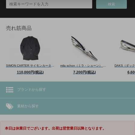
検索
売れ筋商品
SIMON CARTER サイモンカーター CANONICO SUPER110'S WOOL NAVY BLAZER カノニコスーパー110'Sウールブレザー（ネイビー） ジャケット
mila schon（ミラ・ショーン） 曲線形タイバー(ブルー)（ネクタイピン/タイクリップ） - ブランド
110,000円(税込)
7,200円(税込)
6,6
ブランドから探す
素材から探す
本日は休業日でございます。出荷は翌営業日以降となります。