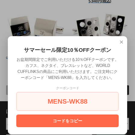
5,940円(税込)
×
サマーセール限定10％OFFクーポン
courreges（クレージュ） ホール＆スワロフスキーカフス（カフスボタン/カフリンクス） - ブランド
courreges（クレージュ） ストーンブルーカフス（カフスボタン/カフリンクス） - ブランド
お盆期間限定でご利用いただける10％OFFクーポンです。
7,920円(税込)
5,940円(税込)
カフス、ネクタイ、ブレスレットなど、WORLD
CUFFLINKSの商品にご利用いただけます。ご注文時にク
ーポンコード「MENS-WK88」を入力してください。
82
1
12
商品中
-
商品
クーポンコード
前へ
次へ
MENS-WK88
ほかの商品を探す
コードをコピー