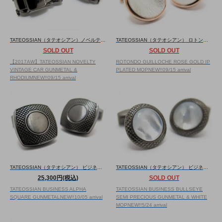
TATEOSSIAN（タテオシアン）ノベルティ ビンテージカーカフス（ガンメタル＆ロジウム）カフスボタン/カフリンクス）
TATEOSSIAN（タテオシアン） ロトンドギローシュカフス（ローズゴールド＆白蝶貝）（カフスボタン/カフリンクス） - ブランド
SOLD OUT
SOLD OUT
【2017AW】TATEOSSIAN NOVELTY
ROTONDO GUILLOCHE ROSE GOLD IP
VINTAGE CAR GUNMETAL &
PLATED MOP
NEW!!
09/15 arrival
RHODIUM
NEW!!
09/15 arrival
TATEOSSIAN（タテオシアン） ビジネス アルファスクウェアカフス（ガンメタル）（カフスボタン/カフリンクス） - ブランド
TATEOSSIAN（タテオシアン） ビジネス ブルズアイ半貴石カフス（ガンメタル＆白蝶貝）（カフスボタン/カフリンクス） - ブランド
25,300円(税込)
SOLD OUT
TATEOSSIAN BUSINESS ALPHA
TATEOSSIAN BUSINESS BULLSEYE
SQUARE GUNMETAL
NEW!!
10/05 arrival
SEMI PRECIOUS GUNMETAL & WHITE
MOP
NEW!!
5/24 arrival