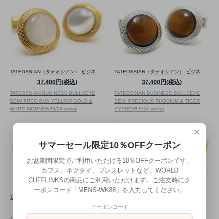
TATEOSSIAN（タテオシアン） ビジネス ブルズアイ半貴石カフス（イエローゴールド＆白蝶貝）（カフスボタン/カフリンクス） - ブランド
TATEOSSIAN（タテオシアン） ビジネス ブルズアイ半貴石カフス（ロジウム＆タイガーアイ）（カフスボタン/カフリンクス） - ブランド
37,400円(税込)
37,400円(税込)
TATEOSSIAN BUSINESS BULLSEYE
TATEOSSIAN BUSINESS BULLSEYE
SEMI PRECIOUS YELLOW GOLD &
SEMI PRECIOUS RHODIUM & TIGER
WHITE MOP
NEW!!
5/24 arrival
EYE
NEW!!
5/24 arrival
×
サマーセール限定10％OFFクーポン
お盆期間限定でご利用いただける10％OFFクーポンです。
カフス、ネクタイ、ブレスレットなど、WORLD
CUFFLINKSの商品にご利用いただけます。ご注文時にク
ーポンコード「MENS-WK88」を入力してください。
TATEOSSIAN（タテオシアン） ビジネス ブルズアイ半貴石カフス（ロジウム＆オニキス）（カフスボタン/カフリンクス） - ブランド
TATEOSSIAN（タテオシアン） ビジネス ブルズアイ半貴石カフス（イエローゴールド＆オニキス）（カフスボタン/カフリンクス） - ブランド
クーポンコード
47,300円(税込)
47,300円(税込)
TATEOSSIAN BUSINESS BULLSEYE
TATEOSSIAN BUSINESS BULLSEYE