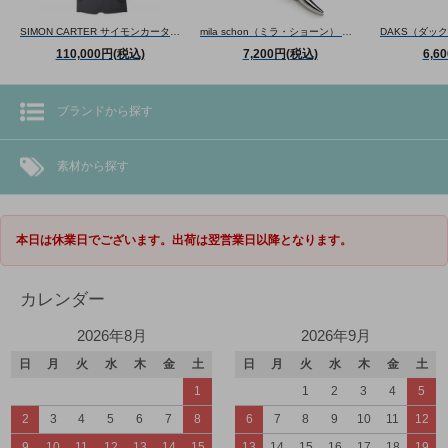
SIMON CARTER サイモンカーター CANONICO SUPER110'S WOOL NAVY BLAZER カノニコスーパー110'Sウールブレザー（ネイビー） ジャケット
mila schon（ミラ・ショーン） 曲線形タイバー(ブルー)（ネクタイピン/タイクリップ） - ブランド
110,000円(税込)
7,200円(税込)
6,6
ブランドから探す
素材から探す
本日は休業日でございます。出荷は翌営業日以降となります。
カレンダー
2026年8月
2026年9月
日
月
火
水
木
金
土
日
月
火
水
木
金
土
1
1
2
3
4
5
2
3
4
5
6
7
8
6
7
8
9
10
11
12
9
10
11
12
13
14
15
13
14
15
16
17
18
19