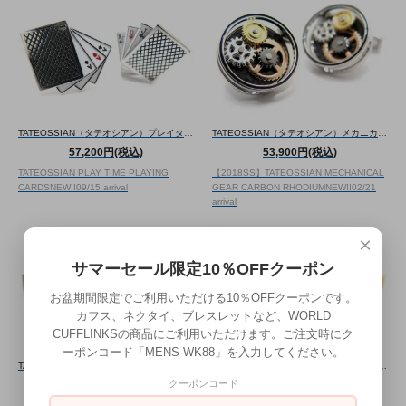
TATEOSSIAN（タテオシアン）プレイタイム トランプカフス（カフスボタン/カフリンクス） - ブランド
TATEOSSIAN（タテオシアン）メカニカル ギアカーボンカフス（ロジウム）（カフスボタン/カフリンクス） - ブランド
57,200円(税込)
53,900円(税込)
TATEOSSIAN PLAY TIME PLAYING
【2018SS】TATEOSSIAN MECHANICAL
CARDS
NEW!!
09/15 arrival
GEAR CARBON RHODIUM
NEW!!
02/21
arrival
×
サマーセール限定10％OFFクーポン
お盆期間限定でご利用いただける10％OFFクーポンです。
カフス、ネクタイ、ブレスレットなど、WORLD
CUFFLINKSの商品にご利用いただけます。ご注文時にク
ーポンコード「MENS-WK88」を入力してください。
TATEOSSIAN（タテオシアン）メカニカル ギアカーボンカフス（ガンメタル）（カフスボタン/カフリンクス） - ブランド
TATEOSSIAN（タテオシアン）メカニカル ギアカーボンカフス（ローズゴールド）（カフスボタン/カフリンクス） - ブランド
クーポンコード
53,900円(税込)
53,900円(税込)
【2018SS】TATEOSSIAN MECHANICAL
【2018SS】TATEOSSIAN MECHANICAL