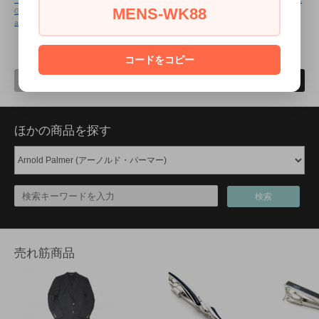
MENS-WK88
GEAR CARBON GUNMETAL
NEW!!
02/21
GEAR CARBON ROSE
arrival
GOLD
NEW!!
02/21 arrival
61
1
12
商品中
-
商品
コードをコピー
前へ
次へ
ほかの商品を探す
検索
売れ筋商品