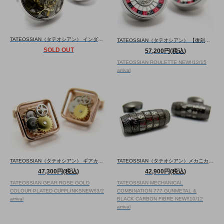
TATEOSSIAN（タテオシアン） インダストリアルギアカフス（ロジウム）（カフスボタン/カフリンクス） - ブランド
TATEOSSIAN（タテオシアン） 【復刻】ルーレットカフス （カフスボタン/カフリンクス） - ブランド
SOLD OUT
57,200円(税込)
TATEOSSIAN ROULETTE
NEW!!
12/15
arrival
TATEOSSIAN（タテオシアン） ギアカフス（ローズゴールド）（カフスボタン/カフリンクス） - ブランド
TATEOSSIAN（タテオシアン）メカニカルコンビネーション777カフス（ガンメタル、ブラックカーボン）（カフスボタン/カフリンクス） - ブランド
47,300円(税込)
42,900円(税込)
TATEOSSIAN GEAR ROSE GOLD
TATEOSSIAN MECHANICAL
COLOUR PLATED CUFFLINKS
NEW!!
3/2
COMBINATION 777 GUNMETAL &
arrival
BLACK CARBON FIBRE
NEW!!
10/12
arrival