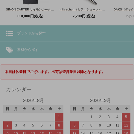
SIMON CARTER サイモンカーター CANONICO SUPER110'S WOOL NAVY BLAZER カノニコスーパー110'Sウールブレザー（ネイビー） ジャケット
mila schon（ミラ・ショーン） 曲線形タイバー(ブルー)（ネクタイピン/タイクリップ） - ブランド
110,000円(税込)
7,200円(税込)
6,6
ブランドから探す
素材から探す
本日は休業日でございます。出荷は翌営業日以降となります。
カレンダー
2026年8月
2026年9月
日
月
火
水
木
金
土
日
月
火
水
木
金
土
1
1
2
3
4
5
2
3
4
5
6
7
8
6
7
8
9
10
11
12
9
10
11
12
13
14
15
13
14
15
16
17
18
19