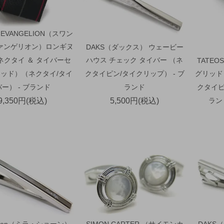
×EVANGELION（スワン
ァンゲリオン）ロンギヌ
DAKS（ダックス） ウェービー
ネクタイ ＆ タイバーセ
ハウス チェック タイバー （ネ
TATE
ッド）（ネクタイ/タイ
クタイピン/タイクリップ） - ブ
グリッド
バー） - ブランド
ランド
クタイピ
9,350円(税込)
5,500円(税込)
ラン
schon（ミラ・ショーン）
SIMON CARTER （サイモンカ
DAKS