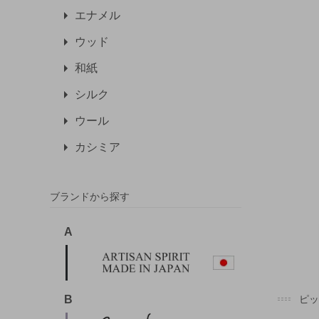
エナメル
ウッド
和紙
シルク
ウール
カシミア
ブランドから探す
A
B
ピ