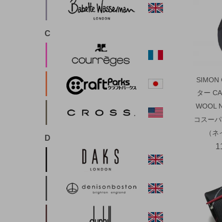
C
SIMON
ター CA
WOOL 
コスーパ
（ネ
D
1