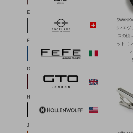
E
SWANK
ク×エヴ
スの槍 
F
ット（レ
G
H
J
mila 