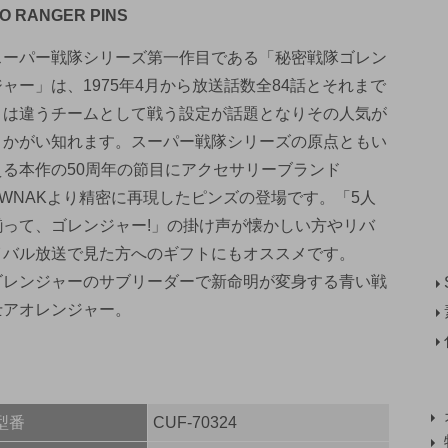
O RANGER PINS
スーパー戦隊シリーズ第一作目である「秘密戦隊ゴレン
ジャー」は、1975年4月から放送話数全84話とそれまで
とは違うチームとして戦う設定が話題となりその人気が
うかがい知れます。スーパー戦隊シリーズの原点ともい
える本作の50周年の節目にアクセサリーブランド
SWNAKより精密に再現したピンズの登場です。「5人
揃って、ゴレンジャー!」の掛け声が懐かしい方やリバ
イバル放送で見た方へのギフトにもオススメです。
ゴレンジャーのサブリーダーで新命明が変身する青い戦
士アオレンジャー。
型番
CUF-70324