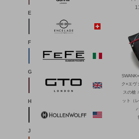
1
E
F
G
SWANK
ク×エヴ
スの槍 
ット（レ
H
J