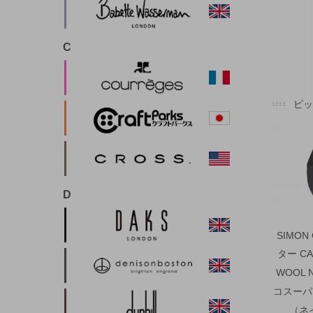
C
ピ
D
SIMON
ター CA
WOOL 
コスーパ
（ネ