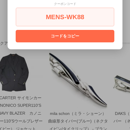
クーポンコード
MENS-WK88
コードをコピー
ックアップ
 CARTER サイモンカー
NONICO SUPER110'S
NAVY BLAZER カノニ
mila schon（ミラ・ショーン）
DAKS
ー110'Sウールブレザー
曲線形タイバー(ブルー)（ネクタ
バー （
イビー） ジャケット
イピン/タイクリップ） - ブラン