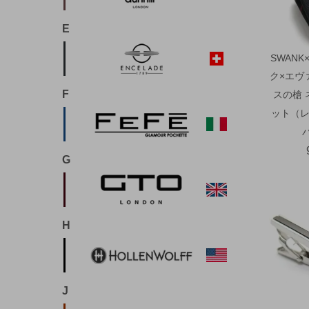
E
SWANK
ク×エヴ
F
スの槍 
ット（レ
G
H
J