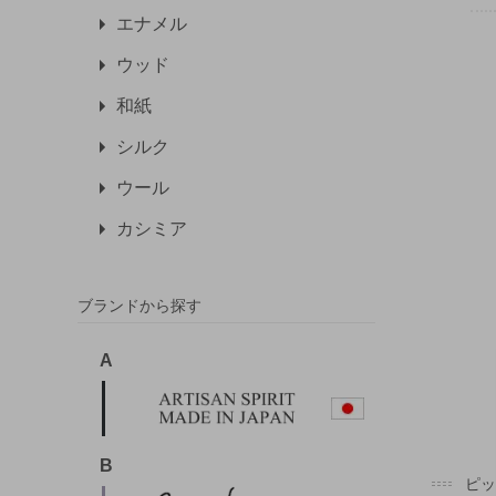
エナメル
ウッド
和紙
シルク
ウール
カシミア
ブランドから探す
A
B
ピ