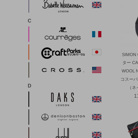
C
SIMON
ター CA
WOOL 
コスーパ
D
（ネ
1