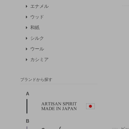
エナメル
ウッド
和紙
シルク
ウール
カシミア
ブランドから探す
A
B
ピ