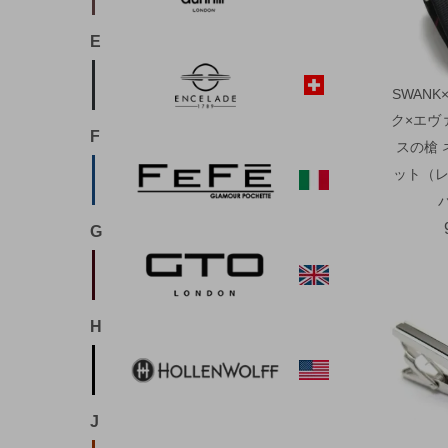
E
SWANK
ク×エヴ
F
スの槍 
ット（レ
G
H
J