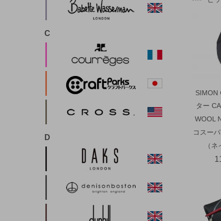
C
SIMON
ター CA
WOOL 
コスーパ
D
（ネ
1