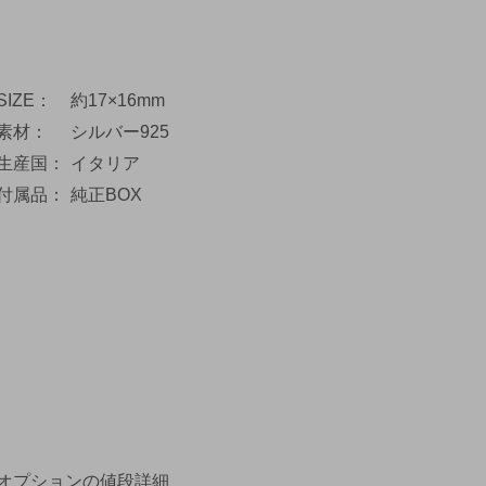
SIZE
約17×16mm
素材
シルバー925
生産国
イタリア
付属品
純正BOX
オプションの値段詳細