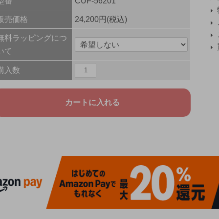
型番
CUF-56201
販売価格
24,200円(税込)
無料ラッピングにつ
いて
購入数