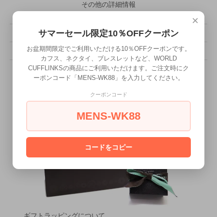
その他の詳細情報
×
サマーセール限定10％OFFクーポン
販売価格
53,900円(税込)
お盆期間限定でご利用いただける10％OFFクーポンです。
型番
BR0403
カフス、ネクタイ、ブレスレットなど、WORLD
CUFFLINKSの商品にご利用いただけます。ご注文時にク
ーポンコード「MENS-WK88」を入力してください。
クーポンコード
MENS-WK88
コードをコピー
ギフトラッピングについて