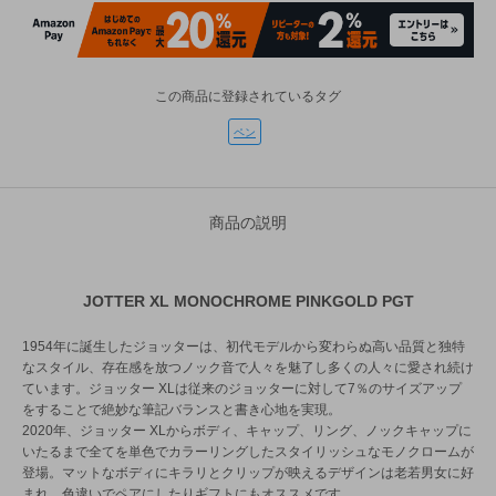
この商品に登録されているタグ
ペン
商品の説明
JOTTER XL MONOCHROME PINKGOLD PGT
1954年に誕生したジョッターは、初代モデルから変わらぬ高い品質と独特
なスタイル、存在感を放つノック音で人々を魅了し多くの人々に愛され続け
ています。ジョッター XLは従来のジョッターに対して7％のサイズアップ
をすることで絶妙な筆記バランスと書き心地を実現。
2020年、ジョッター XLからボディ、キャップ、リング、ノックキャップに
いたるまで全てを単色でカラーリングしたスタイリッシュなモノクロームが
登場。マットなボディにキラリとクリップが映えるデザインは老若男女に好
まれ、色違いでペアにしたりギフトにもオススメです。