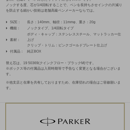
ノックする度、芯が1/4回転することで、ペンを長持ちさせインクの片減り
を防止する細かい技術は老舗高級ペンメーカーならでは。
SIZE
長さ：140mm、軸径：11mmφ、重さ：20g
機能
ノックタイプ、1/4回転タイプ
ボディ・キャップ：ステンレススチール、マットラッカー仕
素材
上げ
クリップ・トリム：ピンクゴールドプレート仕上げ
付属品
純正BOX
替え芯は、19 50369(クインクフロー・ブラックM)です。
※ボックス等の付属品は入荷時期等で予告なく変更となる場合がございま
す。
※他支店と在庫を共有しておりますため、在庫切れの場合はご容赦願いま
す。