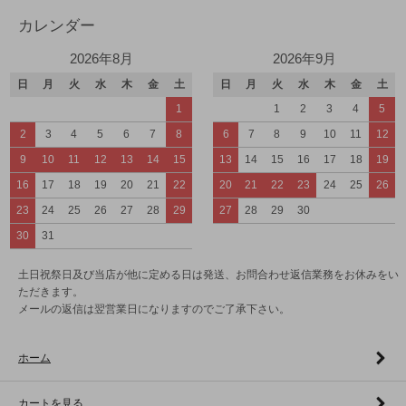
カレンダー
2026年8月
2026年9月
日
月
火
水
木
金
土
日
月
火
水
木
金
土
1
1
2
3
4
5
2
3
4
5
6
7
8
6
7
8
9
10
11
12
9
10
11
12
13
14
15
13
14
15
16
17
18
19
16
17
18
19
20
21
22
20
21
22
23
24
25
26
23
24
25
26
27
28
29
27
28
29
30
30
31
土日祝祭日及び当店が他に定める日は発送、お問合わせ返信業務をお休みをい
ただきます。
メールの返信は翌営業日になりますのでご了承下さい。
ホーム
カートを見る