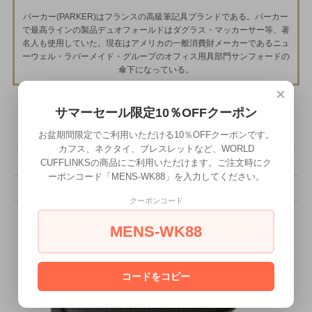
パーカー(PARKER)はフランスの高級筆記具ブランドである。パーカー
で最高ラインの製品デュオフォールドはダグラス・マッカーサー等、著
名人も使用していた。現在はアメリカの一般消費財メーカーであるニュ
ーウェル・ラバーメイド・グループのオフィス用具部門サンフォードの
傘下になっている。
×
サマーセール限定10％OFFクーポン
その他の詳細情報
お盆期間限定でご利用いただける10％OFFクーポンです。
カフス、ネクタイ、ブレスレットなど、WORLD
CUFFLINKSの商品にご利用いただけます。ご注文時にク
販売価格
4,400円(税込)
ーポンコード「MENS-WK88」を入力してください。
型番
MSX-3028
クーポンコード
MENS-WK88
コードをコピー