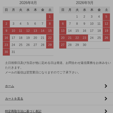
2026年8月
2026年9月
日
月
火
水
木
金
土
日
月
火
水
木
金
土
1
1
2
3
4
5
2
3
4
5
6
7
8
6
7
8
9
10
11
12
9
10
11
12
13
14
15
13
14
15
16
17
18
19
16
17
18
19
20
21
22
20
21
22
23
24
25
26
23
24
25
26
27
28
29
27
28
29
30
30
31
土日祝祭日及び当店が他に定める日は発送、お問合わせ返信業務をお休みをい
ただきます。
メールの返信は翌営業日になりますのでご了承下さい。
ホーム
カートを見る
特定商取引法に基づく表記