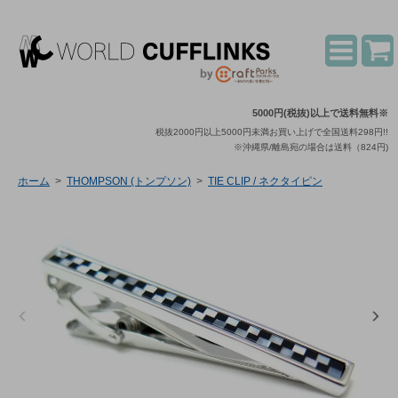
5000円(税抜)以上で送料無料※
税抜2000円以上5000円未満お買い上げで全国送料298円!!
※沖縄県/離島宛の場合は送料（824円)
ホーム
>
THOMPSON (トンプソン)
>
TIE CLIP / ネクタイピン