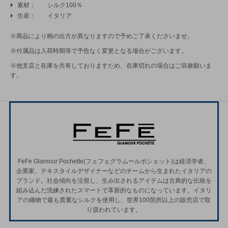
素材
シルク100％
生産
イタリア
※商品により柄の出方が異なりますので予めご了承くださいませ。
※付属品は入荷時期等で予告なく変更となる場合がございます。
※他支店と在庫を共有しておりますため、在庫切れの場合はご容赦願いま
す。
FeFe Glamour Pochette(フェフェグラムールポシェット)は経済学者、
企業家、テキスタイルデザイナーなどのチームから生まれたイタリアの
ブランド。社会傾向を注視し、生み出されるアイテムは古典的な伝統を
組み込んだ洗練されたスマートで革新的なものになっています。イタリ
アの織物で最も貴重なシルクを使用し、世界100箇所以上の販売店で取
り扱われています。