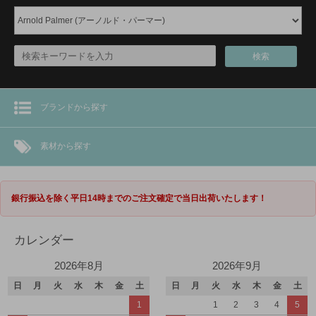
検索
ブランドから探す
素材から探す
銀行振込を除く平日14時までのご注文確定で当日出荷いたします！
カレンダー
2026年8月
2026年9月
日
月
火
水
木
金
土
日
月
火
水
木
金
土
1
1
2
3
4
5