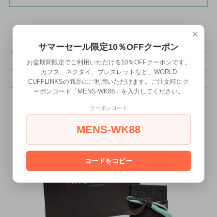
×
その他の詳細情報
サマーセール限定10％OFFクーポン
販売価格
143,000円(税込)
お盆期間限定でご利用いただける10％OFFクーポンです。
カフス、ネクタイ、ブレスレットなど、WORLD
型番
BR3793
CUFFLINKSの商品にご利用いただけます。ご注文時にク
ーポンコード「MENS-WK88」を入力してください。
クーポンコード
MENS-WK88
コードをコピー