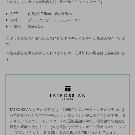
ムレスなエレガンスが融合した、唯一無二のジュエリーです。
SIZE
内周約17.5cm、幅約0.5cm
素材
ブラックアゲート、シルバー925
付属品
純正BOX
※ボックス等の付属品は入荷時期等で予告なく変更となる場合がございま
す。
※他支店と在庫を共有しておりますため、在庫切れの場合はご容赦願いま
す。
TATEOSSIAN(タテオシアン)は、1990年にロバート・タテオシアンによ
って創立されたカフスを中心としたロンドンが拠点のブランドです。タ
テオシアンはウォートンスクールで国際金融を学び、投資銀行で勤めた
異色の経歴の持ち主で、その独創的なデザインから一躍カフスのトップ
ブランドとなり、世界35カ国の百貨店等で取り扱われています。