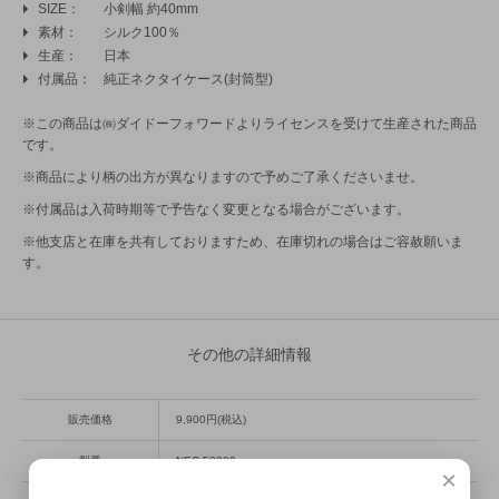
SIZE
小剣幅 約40mm
素材
シルク100％
生産
日本
付属品
純正ネクタイケース(封筒型)
※この商品は㈱ダイドーフォワードよりライセンスを受けて生産された商品
です。
※商品により柄の出方が異なりますので予めご了承くださいませ。
※付属品は入荷時期等で予告なく変更となる場合がございます。
※他支店と在庫を共有しておりますため、在庫切れの場合はご容赦願いま
す。
その他の詳細情報
販売価格
9,900円(税込)
型番
NEC-50000
×