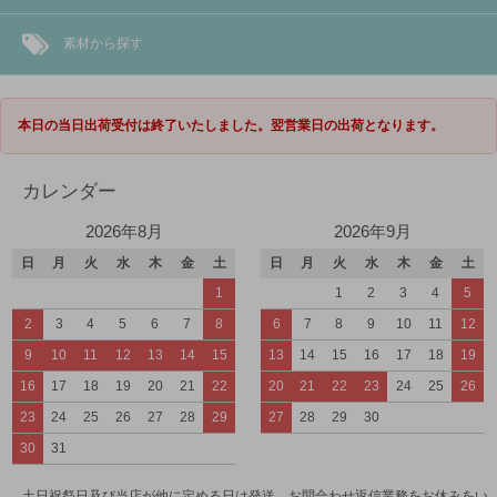
素材から探す
本日の当日出荷受付は終了いたしました。翌営業日の出荷となります。
カレンダー
2026年8月
2026年9月
日
月
火
水
木
金
土
日
月
火
水
木
金
土
1
1
2
3
4
5
2
3
4
5
6
7
8
6
7
8
9
10
11
12
9
10
11
12
13
14
15
13
14
15
16
17
18
19
16
17
18
19
20
21
22
20
21
22
23
24
25
26
23
24
25
26
27
28
29
27
28
29
30
30
31
土日祝祭日及び当店が他に定める日は発送、お問合わせ返信業務をお休みをい