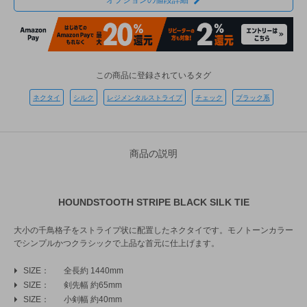
オプションの値段詳細
この商品に登録されているタグ
ネクタイ
シルク
レジメンタルストライプ
チェック
ブラック系
商品の説明
HOUNDSTOOTH STRIPE BLACK SILK TIE
大小の千鳥格子をストライプ状に配置したネクタイです。モノトーンカラー
でシンプルかつクラシックで上品な首元に仕上げます。
SIZE
全長約 1440mm
SIZE
剣先幅 約65mm
SIZE
小剣幅 約40mm