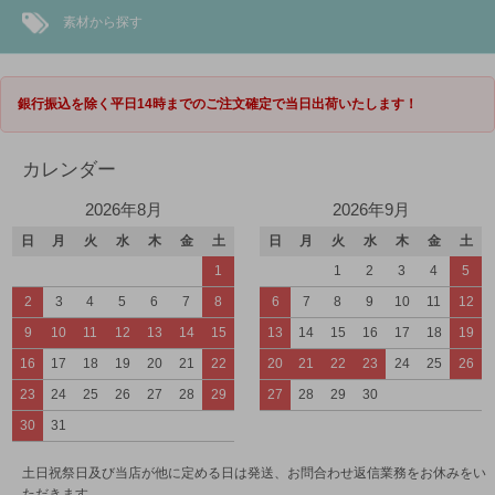
素材から探す
銀行振込を除く平日14時までのご注文確定で当日出荷いたします！
カレンダー
2026年8月
2026年9月
日
月
火
水
木
金
土
日
月
火
水
木
金
土
1
1
2
3
4
5
2
3
4
5
6
7
8
6
7
8
9
10
11
12
9
10
11
12
13
14
15
13
14
15
16
17
18
19
16
17
18
19
20
21
22
20
21
22
23
24
25
26
23
24
25
26
27
28
29
27
28
29
30
30
31
土日祝祭日及び当店が他に定める日は発送、お問合わせ返信業務をお休みをい
ただきます。