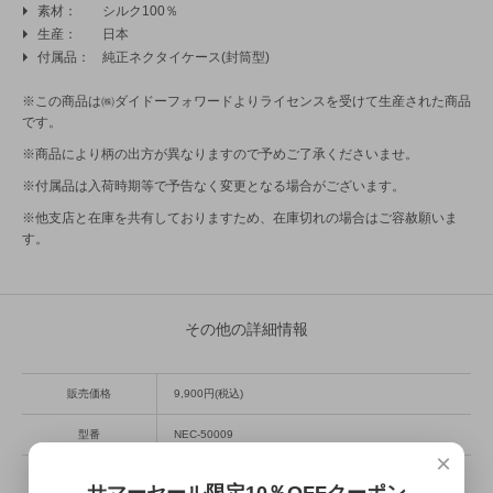
素材
シルク100％
生産
日本
付属品
純正ネクタイケース(封筒型)
※この商品は㈱ダイドーフォワードよりライセンスを受けて生産された商品
です。
※商品により柄の出方が異なりますので予めご了承くださいませ。
※付属品は入荷時期等で予告なく変更となる場合がございます。
※他支店と在庫を共有しておりますため、在庫切れの場合はご容赦願いま
す。
その他の詳細情報
販売価格
9,900円(税込)
型番
NEC-50009
×