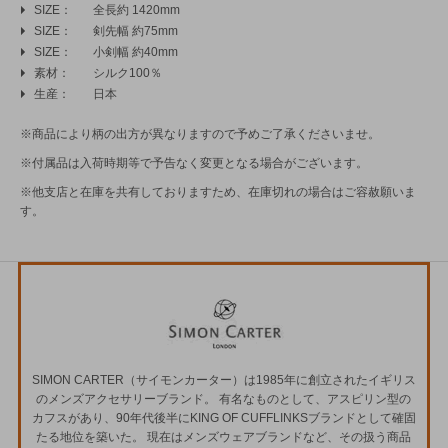
SIZE
全長約 1420mm
SIZE
剣先幅 約75mm
SIZE
小剣幅 約40mm
素材
シルク100％
生産
日本
※商品により柄の出方が異なりますので予めご了承くださいませ。
※付属品は入荷時期等で予告なく変更となる場合がございます。
※他支店と在庫を共有しておりますため、在庫切れの場合はご容赦願いま
す。
SIMON CARTER（サイモンカーター）は1985年に創立されたイギリス
のメンズアクセサリーブランド。 有名なものとして、アスピリン型の
カフスがあり、90年代後半にKING OF CUFFLINKSブランドとして確固
たる地位を築いた。 現在はメンズウェアブランドなど、その扱う商品