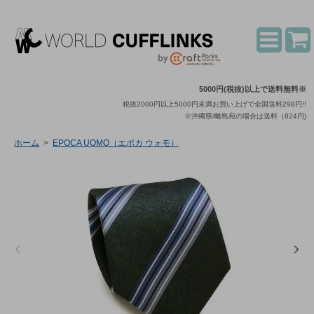
5000円(税抜)以上で送料無料※
税抜2000円以上5000円未満お買い上げで全国送料298円!!
※沖縄県/離島宛の場合は送料（824円)
ホーム
>
EPOCA UOMO（エポカ ウォモ）