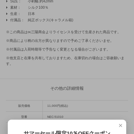
SIZE
小剣幅 約42mm
素材
シルク100％
生産
日本
付属品
純正ボックス(キャラメル箱)
※この商品は㈱三陽商会よりライセンスを受けて生産された商品です。
※商品により柄の出方が異なりますので予めご了承くださいませ。
※付属品は入荷時期等で予告なく変更となる場合がございます。
※他支店と在庫を共有しておりますため、在庫切れの場合はご容赦願いま
す。
その他の詳細情報
販売価格
11,000円(税込)
型番
NEC-51010
×
サマーセール限定10％OFFクーポン