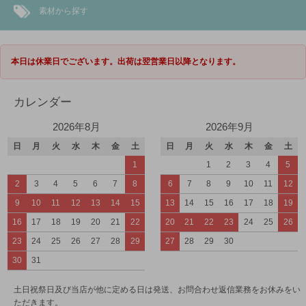
素材から探す
本日は休業日でございます。出荷は翌営業日以降となります。
カレンダー
2026年8月
2026年9月
日
月
火
水
木
金
土
日
月
火
水
木
金
土
1
1
2
3
4
5
2
3
4
5
6
7
8
6
7
8
9
10
11
12
9
10
11
12
13
14
15
13
14
15
16
17
18
19
16
17
18
19
20
21
22
20
21
22
23
24
25
26
23
24
25
26
27
28
29
27
28
29
30
30
31
土日祝祭日及び当店が他に定める日は発送、お問合わせ返信業務をお休みをい
ただきます。