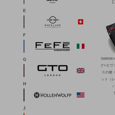
1
E
F
SWANK
G
ク×エヴ
スの槍 
ット（レ
H
J