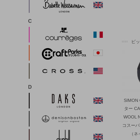
C
ピ
D
SIMON
ター CA
WOOL 
コスーパ
（ネ