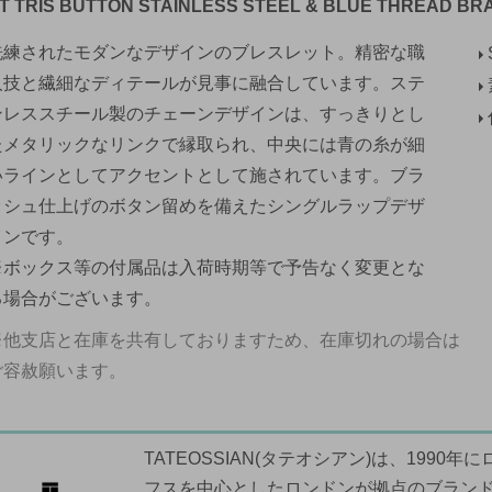
T TRIS BUTTON STAINLESS STEEL & BLUE THREAD BR
洗練されたモダンなデザインのブレスレット。精密な職
人技と繊細なディテールが見事に融合しています。ステ
ンレススチール製のチェーンデザインは、すっきりとし
たメタリックなリンクで縁取られ、中央には青の糸が細
いラインとしてアクセントとして施されています。ブラ
ッシュ仕上げのボタン留めを備えたシングルラップデザ
インです。
※ボックス等の付属品は入荷時期等で予告なく変更とな
る場合がございます。
※他支店と在庫を共有しておりますため、在庫切れの場合は
ご容赦願います。
TATEOSSIAN(タテオシアン)は、199
フスを中心としたロンドンが拠点のブラン