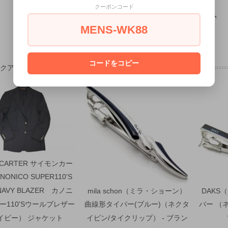
クーポンコード
MENS-WK88
コードをコピー
ックアップ
 CARTER サイモンカー
NONICO SUPER110'S
NAVY BLAZER カノニ
mila schon（ミラ・ショーン）
DAKS
ー110'Sウールブレザー
曲線形タイバー(ブルー)（ネクタ
バー （
イビー） ジャケット
イピン/タイクリップ） - ブラン