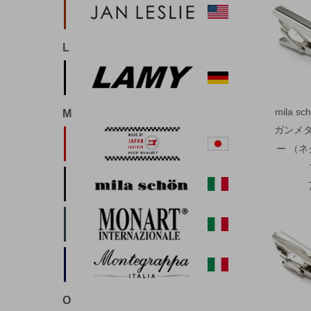
L
mila 
M
ガンメ
ー （
O