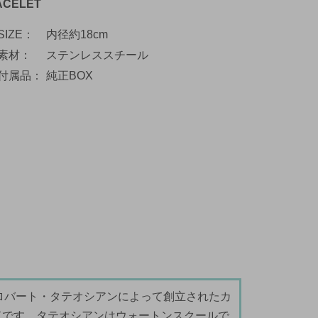
ACELET
SIZE
内径約18cm
素材
ステンレススチール
付属品
純正BOX
0年にロバート・タテオシアンによって創立されたカ
ドです。タテオシアンはウォートンスクールで