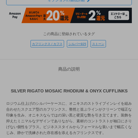
オプションの値段詳細
この商品に登録されているタグ
カフリンクス / カフス
シルバー925
ストーン
商品の説明
SILVER RIGATO MOSAIC RHODIUM & ONYX CUFFLINKS
ロジウム仕上げのシルバーケースに、オニキスのストライプインレイを組み
合わせたスクエア型のカフリンクス。整然と並ぶラインがクリーンで端正な
印象を生み、オニキスならではの深い黒と硬質な艶を引き立てます。装飾を
抑えたミニマルなデザインでありながら、素材のコントラストが袖口にさり
げない個性をプラス。ビジネススタイルからフォーマルな装いまで幅広くな
じみ、静かで洗練された存在感を添えるカフリンクスです。