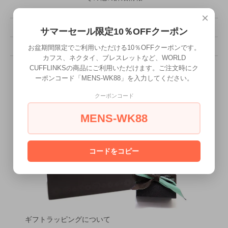
×
販売価格
132,000円(税込)
サマーセール限定10％OFFクーポン
型番
TA-CF0715
お盆期間限定でご利用いただける10％OFFクーポンです。
カフス、ネクタイ、ブレスレットなど、WORLD
CUFFLINKSの商品にご利用いただけます。ご注文時にク
ーポンコード「MENS-WK88」を入力してください。
クーポンコード
MENS-WK88
コードをコピー
ギフトラッピングについて