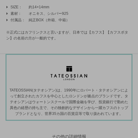
SIZE
約14×14mm
素材
オニキス、シルバー925
付属品
純正BOX（外箱、中箱）
※正式にはカフリンクスと言いますが、日本では【カフス】【カフスボタ
ン】の名前の方が一般的です。
TATEOSSIAN(タテオシアン)は、1990年にロバート・タテオシアンによ
って創立されたカフスを中心としたロンドンが拠点のブランドです。タ
テオシアンはウォートンスクールで国際金融を学び、投資銀行で勤めた
異色の経歴の持ち主で、その独創的なデザインから一躍カフスのトップ
ブランドとなり、世界35カ国の百貨店等で取り扱われています。
その他の詳細情報