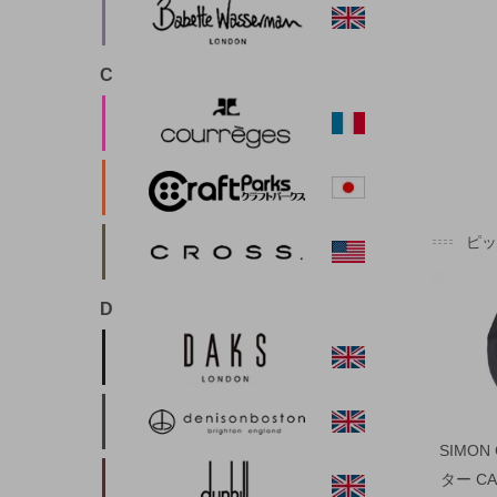
C
ピ
D
SIMON
ター CA