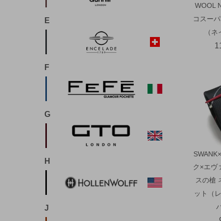
WOOL 
コスーパ
E
（ネ
1
F
G
SWANK
H
ク×エヴ
スの槍 
ット（レ
J