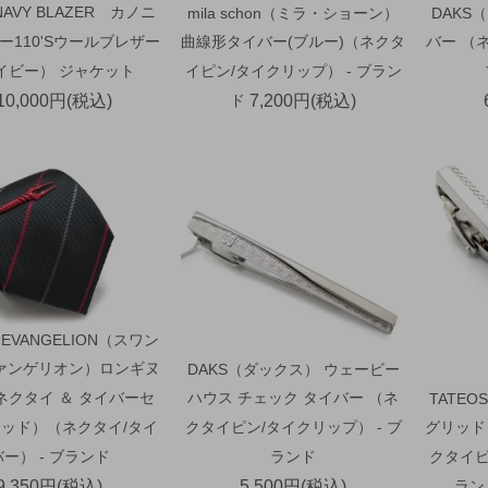
NAVY BLAZER カノニ
mila schon（ミラ・ショーン）
DAKS
ー110'Sウールブレザー
曲線形タイバー(ブルー)（ネクタ
バー （
イビー） ジャケット
イピン/タイクリップ） - ブラン
10,000円(税込)
ド
7,200円(税込)
×EVANGELION（スワン
ァンゲリオン）ロンギヌ
DAKS（ダックス） ウェービー
ネクタイ ＆ タイバーセ
ハウス チェック タイバー （ネ
TATE
ッド）（ネクタイ/タイ
クタイピン/タイクリップ） - ブ
グリッド
バー） - ブランド
ランド
クタイピ
9,350円(税込)
5,500円(税込)
ラン