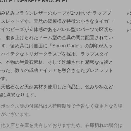
AYLE TIGERSEYE BRACELET
編み込みブラウンレザーのループが2つ付いたラップブ
レスレットです。天然の縞模様が特徴の小さなタイガー
アイのビーズが立体感のあるバレル型のパーツで区切ら
れ、磨き上げられたドーム型の金具の間に配置されてい
ます。留め具には側面に「Simon Carter」の刻印が入っ
たハイテクなトリガークラスプを採用。ラップスタイ
ル、本物の半貴石素材、そして洗練された精密な技術と
いった、数々の成功アイデアを融合させたブレスレット
です。
※天然石など天然素材を使用した商品は、色みや柄など
1点1点異なります。
※ボックス等の付属品は入荷時期等で予告なく変更となる場
合がございます。
※他支店と在庫を共有しておりますため、在庫切れの場合は