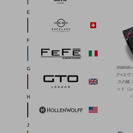
E
F
SWANK
G
ク×エヴ
スの槍 
ット（レ
H
J