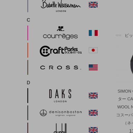
C
ピ
D
SIMON
ター CA
WOOL 
コスーパ
（ネ
1