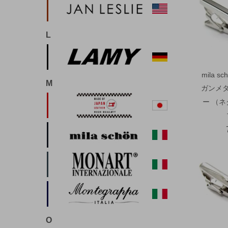
L
mila 
M
ガンメ
ー （
O