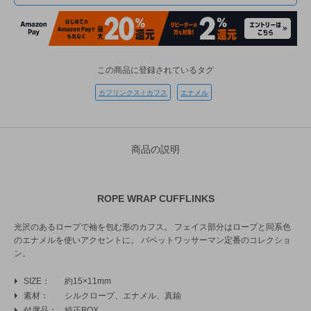
この商品に登録されているタグ
カフリンクス / カフス
エナメル
商品の説明
ROPE WRAP CUFFLINKS
光沢のあるロープで袖を包む形のカフス。 フェイス部分はロープと同系色
のエナメルを使いアクセントに。 バベットワッサーマン定番のコレクショ
ン。
SIZE
約15×11mm
素材
シルクロープ、エナメル、真鍮
付属品
純正BOX