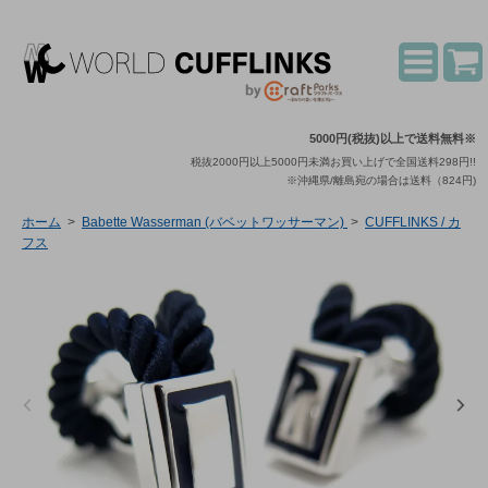
5000円(税抜)以上で送料無料※
税抜2000円以上5000円未満お買い上げで全国送料298円!!
※沖縄県/離島宛の場合は送料（824円)
ホーム
>
Babette Wasserman (バベットワッサーマン)
>
CUFFLINKS / カ
フス