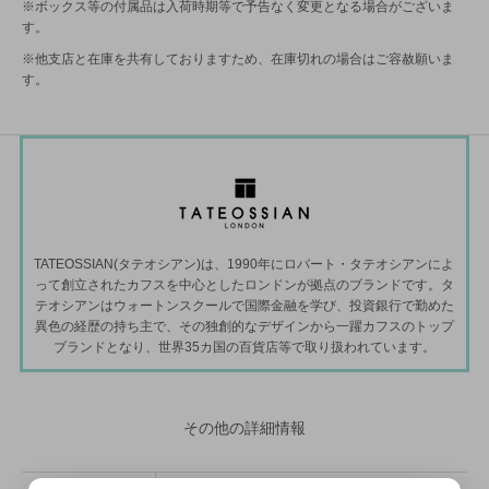
※ボックス等の付属品は入荷時期等で予告なく変更となる場合がございま
す。
※他支店と在庫を共有しておりますため、在庫切れの場合はご容赦願いま
す。
TATEOSSIAN(タテオシアン)は、1990年にロバート・タテオシアンによ
って創立されたカフスを中心としたロンドンが拠点のブランドです。タ
テオシアンはウォートンスクールで国際金融を学び、投資銀行で勤めた
異色の経歴の持ち主で、その独創的なデザインから一躍カフスのトップ
ブランドとなり、世界35カ国の百貨店等で取り扱われています。
その他の詳細情報