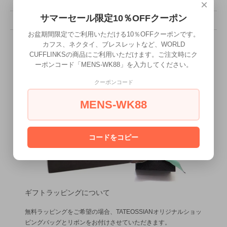
×
販売価格
31,900円(税込)
サマーセール限定10％OFFクーポン
型番
TC0359
お盆期間限定でご利用いただける10％OFFクーポンです。
カフス、ネクタイ、ブレスレットなど、WORLD
CUFFLINKSの商品にご利用いただけます。ご注文時にク
ーポンコード「MENS-WK88」を入力してください。
クーポンコード
MENS-WK88
コードをコピー
ギフトラッピングについて
無料ラッピングをご希望の場合、TATEOSSIANオリジナルショッ
ピングバッグとリボンをお付けさせていただきます。