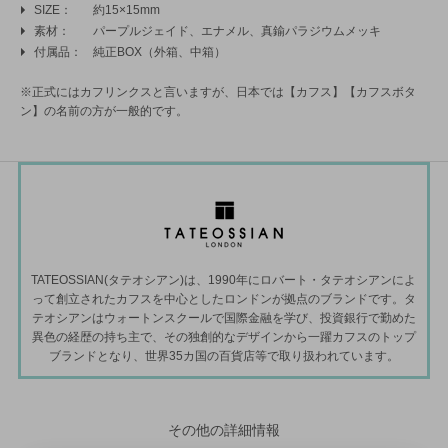
SIZE
約15×15mm
素材
パープルジェイド、エナメル、真鍮パラジウムメッキ
付属品
純正BOX（外箱、中箱）
※正式にはカフリンクスと言いますが、日本では【カフス】【カフスボタ
ン】の名前の方が一般的です。
TATEOSSIAN(タテオシアン)は、1990年にロバート・タテオシアンによ
って創立されたカフスを中心としたロンドンが拠点のブランドです。タ
テオシアンはウォートンスクールで国際金融を学び、投資銀行で勤めた
異色の経歴の持ち主で、その独創的なデザインから一躍カフスのトップ
ブランドとなり、世界35カ国の百貨店等で取り扱われています。
その他の詳細情報